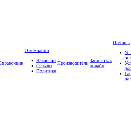
Помощь
О компании
Ус
оп
Вакансии
Записаться
Справочник
Производители
Ус
Отзывы
онлайн
до
Политика
Га
на 