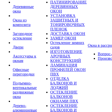
ПАТИНИРОВАНИЕ
Деревянные
ДЕРЕВЯННЫХ
окна
ОКОН
УСТАНОВКА
Окна из
ЗАЩИТНЫХ И
композита
ТОНИРОВОЧНЫХ
ПЛЕНОК
Загородное
ДОСТАВКА ОКОН
остекление
ЗАМЕР ОКОН
Остекление зимних
Окна в расср
Двери
садов
ИЗГОТОВЛЕНИЕ
Вопрос-
Аксессуары к
АРОЧНЫХ
Произв
окнам
КОНСТРУКЦИЙ
ЛАМИНАЦИЯ
Офисные
ПРОФИЛЕЙ ОКОН
перегородки
ПВХ
ОТДЕЛКА
Подъемно-
БАЛКОНОВ И
вертикальные
ЛОДЖИЙ
раздвижные
ОСТЕКЛЕНИЕ
окна
БАЛКОНОВ
ОКНАМИ ПВХ
Дерево-
ОСТЕКЛЕНИЕ
алюминиевые
БАЛКОНОВ И