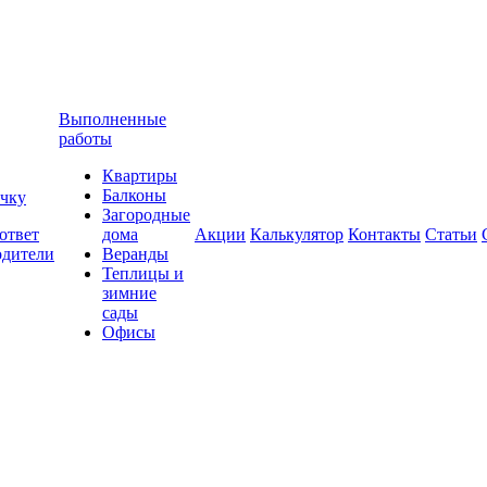
Выполненные
работы
Квартиры
Балконы
очку
Загородные
ответ
дома
Акции
Калькулятор
Контакты
Статьи
одители
Веранды
Теплицы и
зимние
сады
Офисы