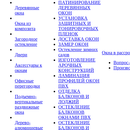
ПАТИНИРОВАНИЕ
Деревянные
ДЕРЕВЯННЫХ
окна
ОКОН
УСТАНОВКА
Окна из
ЗАЩИТНЫХ И
композита
ТОНИРОВОЧНЫХ
ПЛЕНОК
Загородное
ДОСТАВКА ОКОН
остекление
ЗАМЕР ОКОН
Остекление зимних
Окна в расср
Двери
садов
ИЗГОТОВЛЕНИЕ
Вопрос-
Аксессуары к
АРОЧНЫХ
Произв
окнам
КОНСТРУКЦИЙ
ЛАМИНАЦИЯ
Офисные
ПРОФИЛЕЙ ОКОН
перегородки
ПВХ
ОТДЕЛКА
Подъемно-
БАЛКОНОВ И
вертикальные
ЛОДЖИЙ
раздвижные
ОСТЕКЛЕНИЕ
окна
БАЛКОНОВ
ОКНАМИ ПВХ
Дерево-
ОСТЕКЛЕНИЕ
алюминиевые
БАЛКОНОВ И