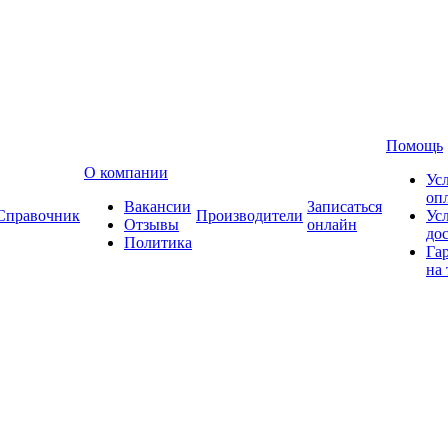
Помощь
О компании
Ус
оп
Вакансии
Записаться
Справочник
Производители
Ус
Отзывы
онлайн
до
Политика
Га
на 