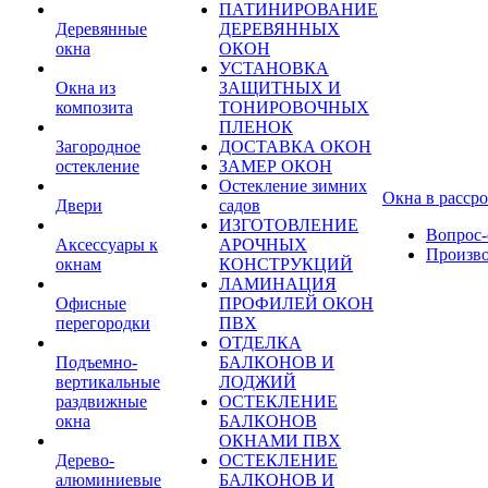
ПАТИНИРОВАНИЕ
Деревянные
ДЕРЕВЯННЫХ
окна
ОКОН
УСТАНОВКА
Окна из
ЗАЩИТНЫХ И
композита
ТОНИРОВОЧНЫХ
ПЛЕНОК
Загородное
ДОСТАВКА ОКОН
остекление
ЗАМЕР ОКОН
Остекление зимних
Окна в расср
Двери
садов
ИЗГОТОВЛЕНИЕ
Вопрос-
Аксессуары к
АРОЧНЫХ
Произв
окнам
КОНСТРУКЦИЙ
ЛАМИНАЦИЯ
Офисные
ПРОФИЛЕЙ ОКОН
перегородки
ПВХ
ОТДЕЛКА
Подъемно-
БАЛКОНОВ И
вертикальные
ЛОДЖИЙ
раздвижные
ОСТЕКЛЕНИЕ
окна
БАЛКОНОВ
ОКНАМИ ПВХ
Дерево-
ОСТЕКЛЕНИЕ
алюминиевые
БАЛКОНОВ И