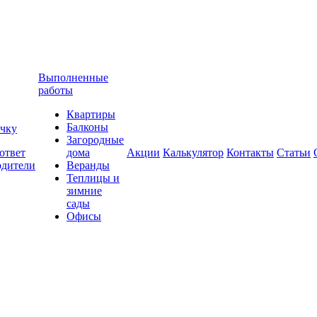
Выполненные
работы
Квартиры
Балконы
очку
Загородные
ответ
дома
Акции
Калькулятор
Контакты
Статьи
одители
Веранды
Теплицы и
зимние
сады
Офисы