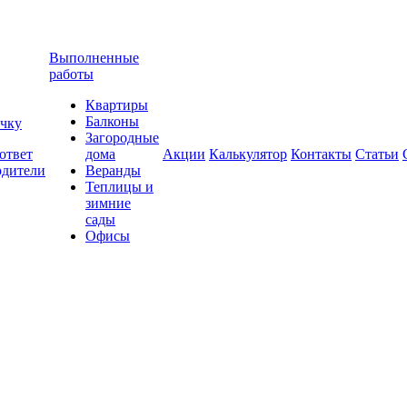
Выполненные
работы
Квартиры
Балконы
очку
Загородные
ответ
дома
Акции
Калькулятор
Контакты
Статьи
одители
Веранды
Теплицы и
зимние
сады
Офисы