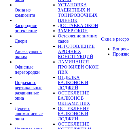
УСТАНОВКА
Окна из
ЗАЩИТНЫХ И
композита
ТОНИРОВОЧНЫХ
ПЛЕНОК
Загородное
ДОСТАВКА ОКОН
остекление
ЗАМЕР ОКОН
Остекление зимних
Окна в расср
Двери
садов
ИЗГОТОВЛЕНИЕ
Вопрос-
Аксессуары к
АРОЧНЫХ
Произв
окнам
КОНСТРУКЦИЙ
ЛАМИНАЦИЯ
Офисные
ПРОФИЛЕЙ ОКОН
перегородки
ПВХ
ОТДЕЛКА
Подъемно-
БАЛКОНОВ И
вертикальные
ЛОДЖИЙ
раздвижные
ОСТЕКЛЕНИЕ
окна
БАЛКОНОВ
ОКНАМИ ПВХ
Дерево-
ОСТЕКЛЕНИЕ
алюминиевые
БАЛКОНОВ И
окна
ЛОДЖИЙ
ОСТЕКЛЕНИЕ