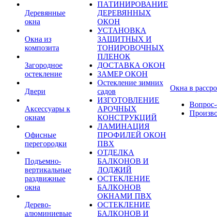
ПАТИНИРОВАНИЕ
Деревянные
ДЕРЕВЯННЫХ
окна
ОКОН
УСТАНОВКА
Окна из
ЗАЩИТНЫХ И
композита
ТОНИРОВОЧНЫХ
ПЛЕНОК
Загородное
ДОСТАВКА ОКОН
остекление
ЗАМЕР ОКОН
Остекление зимних
Окна в расср
Двери
садов
ИЗГОТОВЛЕНИЕ
Вопрос-
Аксессуары к
АРОЧНЫХ
Произв
окнам
КОНСТРУКЦИЙ
ЛАМИНАЦИЯ
Офисные
ПРОФИЛЕЙ ОКОН
перегородки
ПВХ
ОТДЕЛКА
Подъемно-
БАЛКОНОВ И
вертикальные
ЛОДЖИЙ
раздвижные
ОСТЕКЛЕНИЕ
окна
БАЛКОНОВ
ОКНАМИ ПВХ
Дерево-
ОСТЕКЛЕНИЕ
алюминиевые
БАЛКОНОВ И