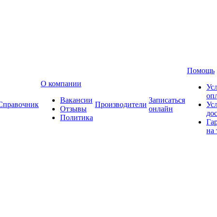
Помощь
О компании
Ус
оп
Вакансии
Записаться
Справочник
Производители
Ус
Отзывы
онлайн
до
Политика
Га
на 