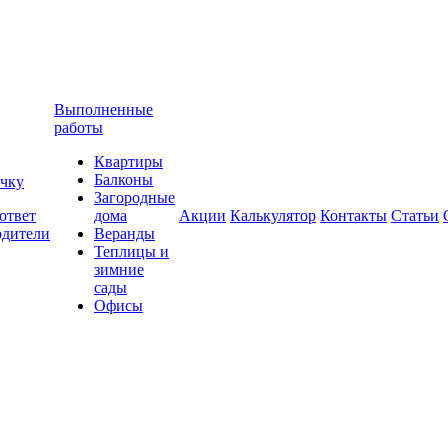
Выполненные
работы
Квартиры
Балконы
очку
Загородные
ответ
дома
Акции
Калькулятор
Контакты
Статьи
одители
Веранды
Теплицы и
зимние
сады
Офисы