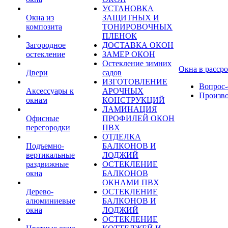
УСТАНОВКА
Окна из
ЗАЩИТНЫХ И
композита
ТОНИРОВОЧНЫХ
ПЛЕНОК
Загородное
ДОСТАВКА ОКОН
остекление
ЗАМЕР ОКОН
Остекление зимних
Окна в расср
Двери
садов
ИЗГОТОВЛЕНИЕ
Вопрос-
Аксессуары к
АРОЧНЫХ
Произв
окнам
КОНСТРУКЦИЙ
ЛАМИНАЦИЯ
Офисные
ПРОФИЛЕЙ ОКОН
перегородки
ПВХ
ОТДЕЛКА
Подъемно-
БАЛКОНОВ И
вертикальные
ЛОДЖИЙ
раздвижные
ОСТЕКЛЕНИЕ
окна
БАЛКОНОВ
ОКНАМИ ПВХ
Дерево-
ОСТЕКЛЕНИЕ
алюминиевые
БАЛКОНОВ И
окна
ЛОДЖИЙ
ОСТЕКЛЕНИЕ