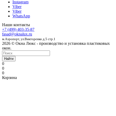
Instagram
Viber
Viber
WhatsApp
Наши контакты
+7 (499) 403-35-87
fasad@oknalux.ru
м.Аэропорт,
ул.Викторенко д.5 стр.1
2026 © Окна Люкс - производство и установка пластиковых
окон.
Найти
0
0
0
Корзина