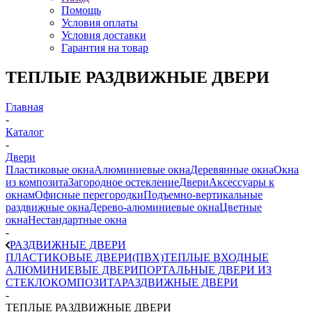
Помощь
Условия оплаты
Условия доставки
Гарантия на товар
ТЕПЛЫЕ РАЗДВИЖНЫЕ ДВЕРИ
Главная
-
Каталог
-
Двери
Пластиковые окна
Алюминиевые окна
Деревянные окна
Окна
из композита
Загородное остекление
Двери
Аксессуары к
окнам
Офисные перегородки
Подъемно-вертикальные
раздвижные окна
Дерево-алюминиевые окна
Цветные
окна
Нестандартные окна
-
РАЗДВИЖНЫЕ ДВЕРИ
ПЛАСТИКОВЫЕ ДВЕРИ(ПВХ)
ТЕПЛЫЕ ВХОДНЫЕ
АЛЮМИНИЕВЫЕ ДВЕРИ
ПОРТАЛЬНЫЕ ДВЕРИ ИЗ
СТЕКЛОКОМПОЗИТА
РАЗДВИЖНЫЕ ДВЕРИ
-
ТЕПЛЫЕ РАЗДВИЖНЫЕ ДВЕРИ