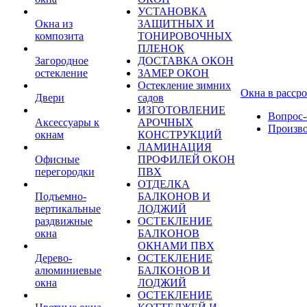
УСТАНОВКА
Окна из
ЗАЩИТНЫХ И
композита
ТОНИРОВОЧНЫХ
ПЛЕНОК
Загородное
ДОСТАВКА ОКОН
остекление
ЗАМЕР ОКОН
Остекление зимних
Окна в расср
Двери
садов
ИЗГОТОВЛЕНИЕ
Вопрос-
Аксессуары к
АРОЧНЫХ
Произв
окнам
КОНСТРУКЦИЙ
ЛАМИНАЦИЯ
Офисные
ПРОФИЛЕЙ ОКОН
перегородки
ПВХ
ОТДЕЛКА
Подъемно-
БАЛКОНОВ И
вертикальные
ЛОДЖИЙ
раздвижные
ОСТЕКЛЕНИЕ
окна
БАЛКОНОВ
ОКНАМИ ПВХ
Дерево-
ОСТЕКЛЕНИЕ
алюминиевые
БАЛКОНОВ И
окна
ЛОДЖИЙ
ОСТЕКЛЕНИЕ