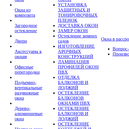
УСТАНОВКА
Окна из
ЗАЩИТНЫХ И
композита
ТОНИРОВОЧНЫХ
ПЛЕНОК
Загородное
ДОСТАВКА ОКОН
остекление
ЗАМЕР ОКОН
Остекление зимних
Окна в расср
Двери
садов
ИЗГОТОВЛЕНИЕ
Вопрос-
Аксессуары к
АРОЧНЫХ
Произв
окнам
КОНСТРУКЦИЙ
ЛАМИНАЦИЯ
Офисные
ПРОФИЛЕЙ ОКОН
перегородки
ПВХ
ОТДЕЛКА
Подъемно-
БАЛКОНОВ И
вертикальные
ЛОДЖИЙ
раздвижные
ОСТЕКЛЕНИЕ
окна
БАЛКОНОВ
ОКНАМИ ПВХ
Дерево-
ОСТЕКЛЕНИЕ
алюминиевые
БАЛКОНОВ И
окна
ЛОДЖИЙ
ОСТЕКЛЕНИЕ