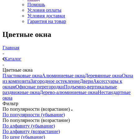
Помощь
Условия оплаты
Условия доставки
Гарантия на товар
Цветные окна
Главная
-
Каталог
-
Цветные окна
Пластиковые окна
Алюминиевые окна
Деревянные окна
Окна
из композита
Загородное остекление
Двери
Аксессуары к
окнам
Офисные перегородки
Подъемно-вертикальные
раздвижные окна
Дерево-алюминиевые окна
Нестандартные
окна
Фильтр
По популярности (возрастание)
По популярности (убывание)
По популярности (возрастание)
По алфавиту (убывание)
По алфавиту (возрастание)
По цене (убывание)