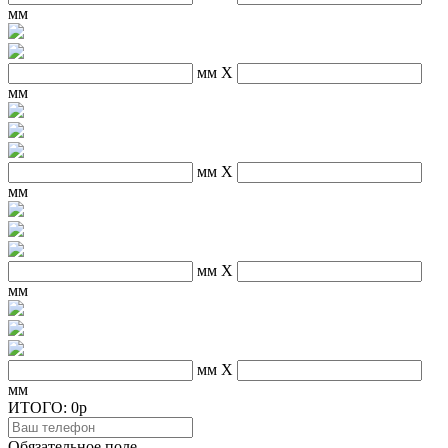
мм
мм
X
мм
мм
X
мм
мм
X
мм
мм
X
мм
ИТОГО:
0p
Обязательное поле