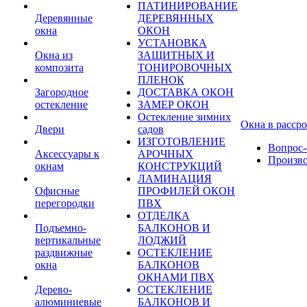
ПАТИНИРОВАНИЕ
Деревянные
ДЕРЕВЯННЫХ
окна
ОКОН
УСТАНОВКА
Окна из
ЗАЩИТНЫХ И
композита
ТОНИРОВОЧНЫХ
ПЛЕНОК
Загородное
ДОСТАВКА ОКОН
остекление
ЗАМЕР ОКОН
Остекление зимних
Окна в расср
Двери
садов
ИЗГОТОВЛЕНИЕ
Вопрос-
Аксессуары к
АРОЧНЫХ
Произв
окнам
КОНСТРУКЦИЙ
ЛАМИНАЦИЯ
Офисные
ПРОФИЛЕЙ ОКОН
перегородки
ПВХ
ОТДЕЛКА
Подъемно-
БАЛКОНОВ И
вертикальные
ЛОДЖИЙ
раздвижные
ОСТЕКЛЕНИЕ
окна
БАЛКОНОВ
ОКНАМИ ПВХ
Дерево-
ОСТЕКЛЕНИЕ
алюминиевые
БАЛКОНОВ И